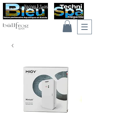
www.bleupiscine.ca
Voir les points