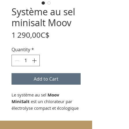
Système au sel
minisalt Moov
Price
1 290,00C$
Quantity
*
Add to Cart
Le système au sel
Moov
MiniSalt
est un chlorateur par
électrolyse compact et écologique
conçu pour l'entretien automatisé
des piscines résidentielles (hors
terre et creusées). Il transforme le