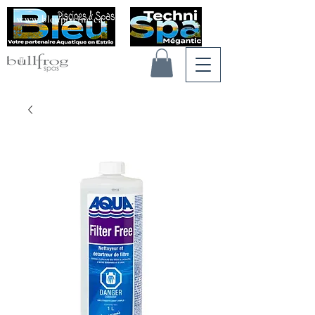
www.bleupiscine.ca
Voir les points