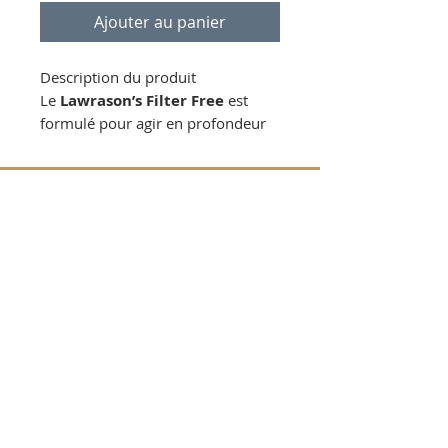
Ajouter au panier
Description du produit
Le
Lawrason’s Filter Free
est
formulé pour agir en profondeur
sur les fibres du filtre. En 2026, il
demeure l'un des produits de
référence pour restaurer la
capacité de filtration sans
endommager le média filtrant.
Action dégraissante et
détartrante
: Il dissout les
huiles corporelles, les lotions
S'ABONNER AUX MISES À JOUR
solaires, les graisses, ainsi que
les dépôts de calcaire et de
minéraux (fer, cuivre).
Amélioration de la clarté
: En
Envoyer
débloquant les pores du filtre, il
permet une circulation d'eau