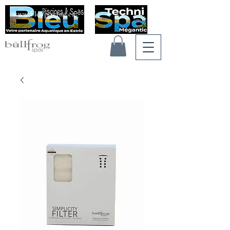
www.bleupiscine.ca
Voir les points